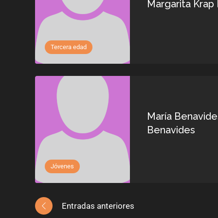
Margarita Krap
Tercera edad
María Benavide
Benavides
Jóvenes
Navegación
Entradas anteriores