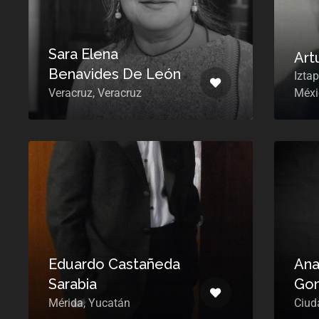
Sara Elena
Art
Benavides De León
Izta
Veracruz, Veracruz
Méxi
Eduardo Castañeda
Ana
Sarabia
Gon
Mérida, Yucatán
Ciud