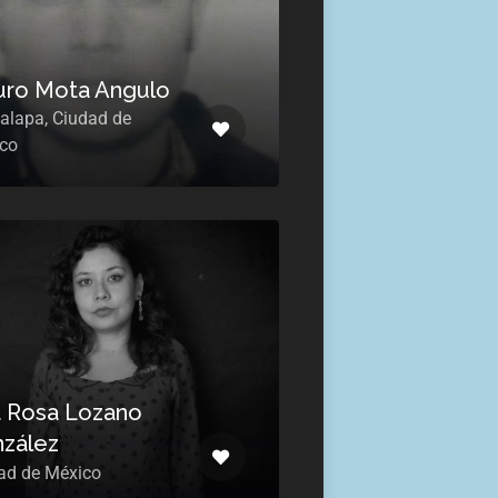
uro Mota Angulo
palapa, Ciudad de
co
 Rosa Lozano
zález
ad de México