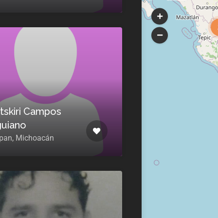
itskiri Campos
uiano
pan, Michoacán