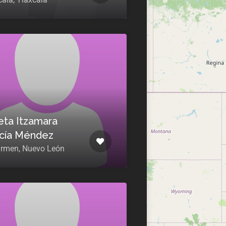
ieta Itzamara
cía Méndez
armen, Nuevo León