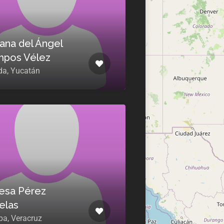
ana del Ángel
pos Vélez
da, Yucatán
esa Pérez
elas
pa, Veracruz