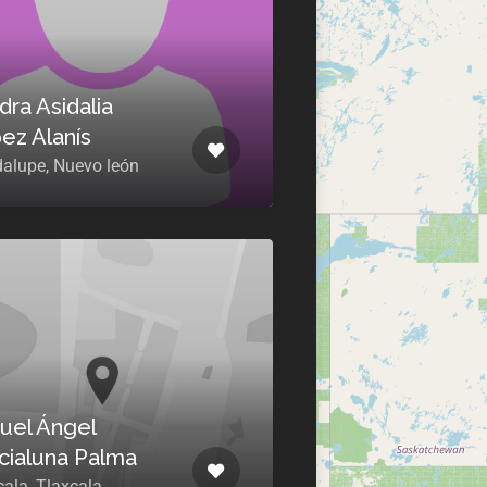
dra Asidalia
ez Alanís
alupe, Nuevo león
uel Ángel
cialuna Palma
cala, Tlaxcala