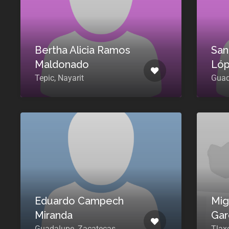
Bertha Alicia Ramos
San
Maldonado
Lóp
Tepic, Nayarit
Guad
Eduardo Campech
Mig
Miranda
Gar
Guadalupe, Zacatecas
Tlax