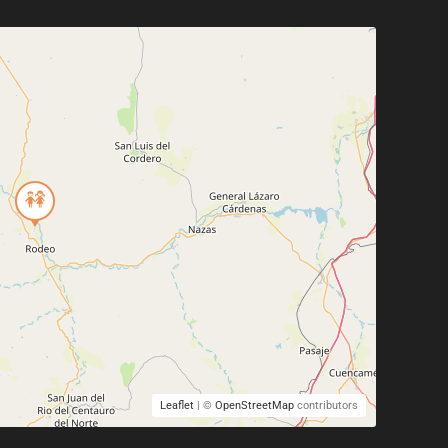
Leaflet
| ©
OpenStreetMap
contributors