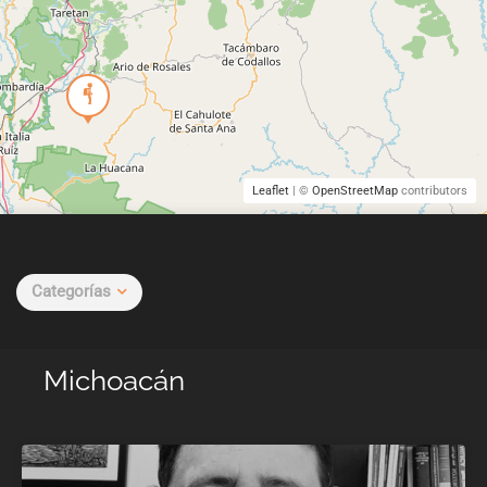
Leaflet
| ©
OpenStreetMap
contributors
Categorías
Michoacán