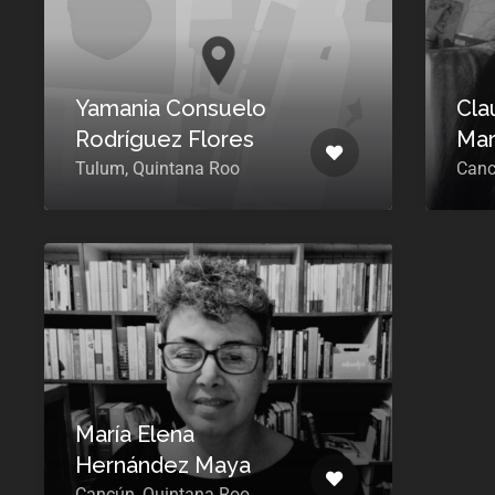
Yamania Consuelo
Clau
Rodríguez Flores
Mar
Tulum, Quintana Roo
Canc
María Elena
Hernández Maya
Cancún, Quintana Roo